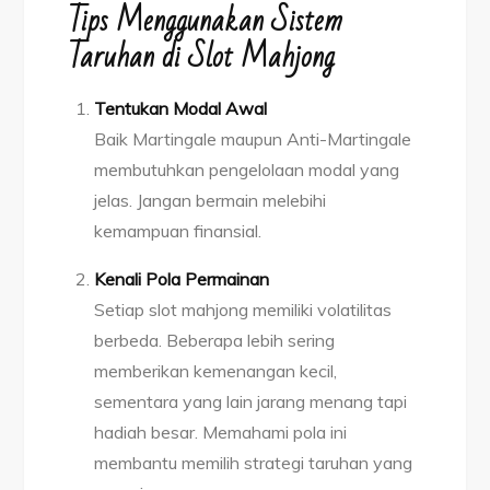
Tips Menggunakan Sistem
Taruhan di Slot Mahjong
Tentukan Modal Awal
Baik Martingale maupun Anti-Martingale
membutuhkan pengelolaan modal yang
jelas. Jangan bermain melebihi
kemampuan finansial.
Kenali Pola Permainan
Setiap slot mahjong memiliki volatilitas
berbeda. Beberapa lebih sering
memberikan kemenangan kecil,
sementara yang lain jarang menang tapi
hadiah besar. Memahami pola ini
membantu memilih strategi taruhan yang