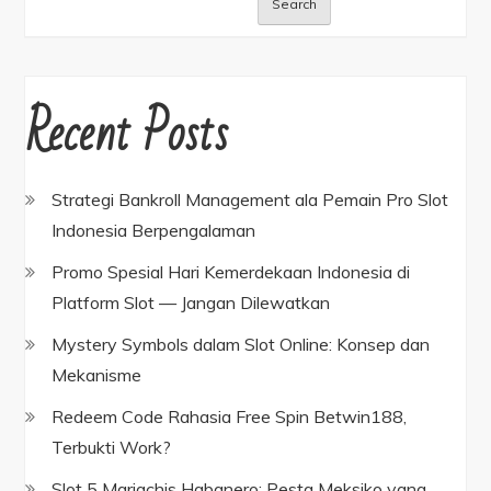
Search
Recent Posts
Strategi Bankroll Management ala Pemain Pro Slot
Indonesia Berpengalaman
Promo Spesial Hari Kemerdekaan Indonesia di
Platform Slot — Jangan Dilewatkan
Mystery Symbols dalam Slot Online: Konsep dan
Mekanisme
Redeem Code Rahasia Free Spin Betwin188,
Terbukti Work?
Slot 5 Mariachis Habanero: Pesta Meksiko yang