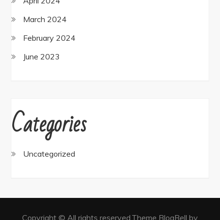
April 2024
March 2024
February 2024
June 2023
Categories
Uncategorized
Copyright © All rights reserved.Theme BlogBell by