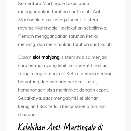
Sementara Martingale fokus pada
menggandakan taruhan saat kalah, Anti-
Martingale atau sering disebut “sistem
reverse Martingale” melakukan sebaliknya.
Pemain menggandakan taruhan ketika
menang, dan menurunkan taruhan saat kalah.
Dalam
slot mahjong
, sistem ini bisa menjadi
cara bermain yang lebih konservatif namun
tetap menguntungkan. Ketika pemain sedang
beruntung dan menang berturut-turut,
kemenangan bisa meningkat dengan cepat.
Sebaliknya, saat mengalami kekalahan,
kerugian tidak terlalu besar karena taruhan
dikurangi.
Kelebihan Anti-Martingale di