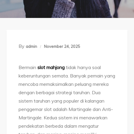
By
admin
November 24, 2025
Bermain
slot mahjong
tidak hanya soal
keberuntungan semata. Banyak pemain yang
mencoba memaksimalkan peluang mereka
dengan berbagai strategi taruhan. Dua
sistem taruhan yang populer di kalangan
penggemar slot adalah Martingale dan Anti-
Martingale. Kedua sistem ini menawarkan
pendekatan berbeda dalam mengatur