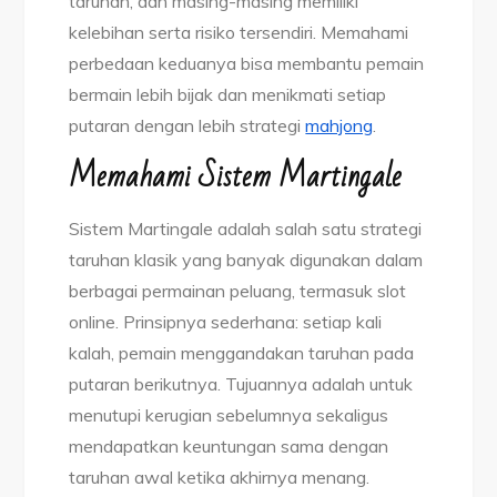
taruhan, dan masing-masing memiliki
kelebihan serta risiko tersendiri. Memahami
perbedaan keduanya bisa membantu pemain
bermain lebih bijak dan menikmati setiap
putaran dengan lebih strategi
mahjong
.
Memahami Sistem Martingale
Sistem Martingale adalah salah satu strategi
taruhan klasik yang banyak digunakan dalam
berbagai permainan peluang, termasuk slot
online. Prinsipnya sederhana: setiap kali
kalah, pemain menggandakan taruhan pada
putaran berikutnya. Tujuannya adalah untuk
menutupi kerugian sebelumnya sekaligus
mendapatkan keuntungan sama dengan
taruhan awal ketika akhirnya menang.