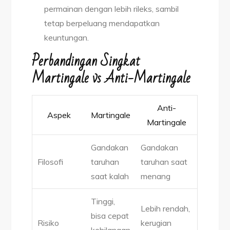
permainan dengan lebih rileks, sambil
tetap berpeluang mendapatkan
keuntungan.
Perbandingan Singkat
Martingale vs Anti-Martingale
Anti-
Aspek
Martingale
Martingale
Gandakan
Gandakan
Filosofi
taruhan
taruhan saat
saat kalah
menang
Tinggi,
Lebih rendah,
bisa cepat
Risiko
kerugian