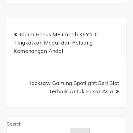
Post
navigation
Klaim Bonus Melimpah KEY4D:
Tingkatkan Modal dan Peluang
Kemenangan Anda!
Hacksaw Gaming Spotlight: Seri Slot
Terbaik Untuk Pasar Asia
Search