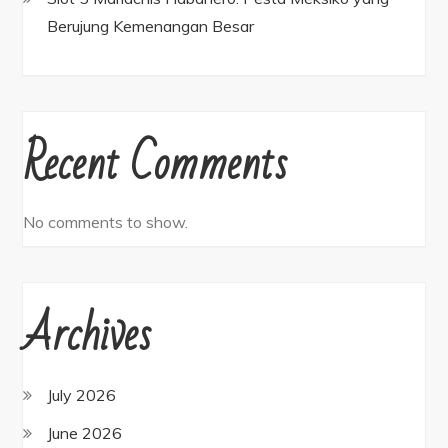
Berujung Kemenangan Besar
Recent Comments
No comments to show.
Archives
July 2026
June 2026