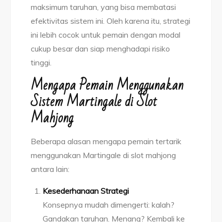
maksimum taruhan, yang bisa membatasi
efektivitas sistem ini. Oleh karena itu, strategi
ini lebih cocok untuk pemain dengan modal
cukup besar dan siap menghadapi risiko
tinggi.
Mengapa Pemain Menggunakan
Sistem Martingale di Slot
Mahjong
Beberapa alasan mengapa pemain tertarik
menggunakan Martingale di slot mahjong
antara lain:
Kesederhanaan Strategi
Konsepnya mudah dimengerti: kalah?
Gandakan taruhan. Menang? Kembali ke