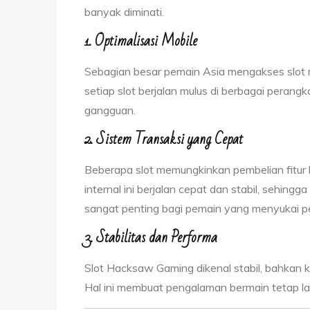
banyak diminati.
1. Optimalisasi Mobile
Sebagian besar pemain Asia mengakses slot
setiap slot berjalan mulus di berbagai perang
gangguan.
2. Sistem Transaksi yang Cepat
Beberapa slot memungkinkan pembelian fitur
internal ini berjalan cepat dan stabil, sehin
sangat penting bagi pemain yang menyukai p
3. Stabilitas dan Performa
Slot Hacksaw Gaming dikenal stabil, bahkan k
Hal ini membuat pengalaman bermain tetap 