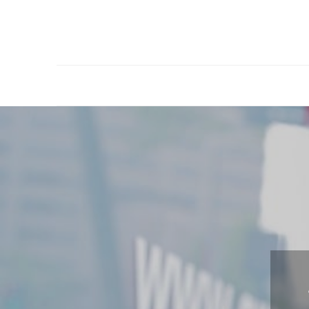
Skip
to
content