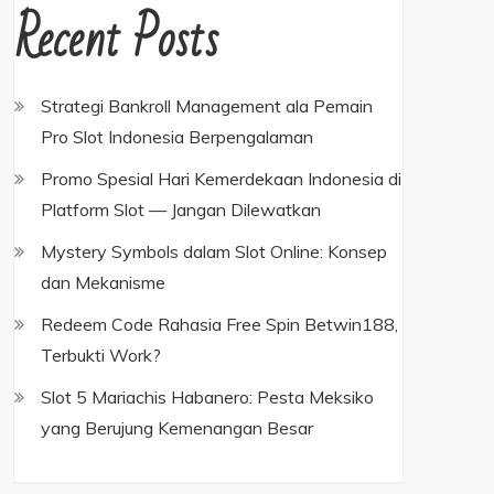
Recent Posts
Strategi Bankroll Management ala Pemain
Pro Slot Indonesia Berpengalaman
Promo Spesial Hari Kemerdekaan Indonesia di
Platform Slot — Jangan Dilewatkan
Mystery Symbols dalam Slot Online: Konsep
dan Mekanisme
Redeem Code Rahasia Free Spin Betwin188,
Terbukti Work?
Slot 5 Mariachis Habanero: Pesta Meksiko
yang Berujung Kemenangan Besar