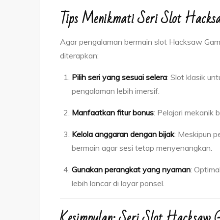
Tips Menikmati Seri Slot Hack
Agar pengalaman bermain slot Hacksaw Gaming
diterapkan:
Pilih seri yang sesuai selera
: Slot klasik u
pengalaman lebih imersif.
Manfaatkan fitur bonus
: Pelajari mekani
Kelola anggaran dengan bijak
: Meskipun p
bermain agar sesi tetap menyenangkan.
Gunakan perangkat yang nyaman
: Optim
lebih lancar di layar ponsel.
Kesimpulan: Seri Slot Hacksaw 