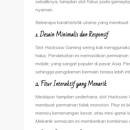
sebaliknya, tampilan slot fokus pada gamep
nyaman.
Beberapa karakteristik utama yang membuat s
1. Desain Minimalis dan Responsif
Slot Hacksaw Gaming sering kali menggunaka
halus. Pendekatan ini memastikan permainan 
mobile, yang sangat populer di pasar Asia. P
sehingga pengalaman bermain terasa lebih in
2. Fitur Interaktif yang Menarik
Meskipun tampilan sederhana, slot Hacksaw G
membuat permainan tidak monoton. Fitur ini b
memicu kemenangan besar, atau mini-game 
Mekanik semacam ini memberikan kombinasi 