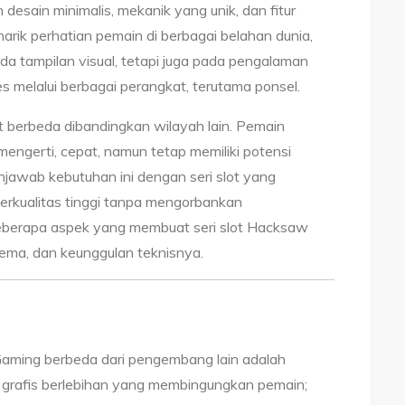
 desain minimalis, mekanik yang unik, dan fitur
arik perhatian pemain di berbagai belahan dunia,
a tampilan visual, tetapi juga pada pengalaman
s melalui berbagai perangkat, terutama ponsel.
it berbeda dibandingkan wilayah lain. Pemain
ngerti, cepat, namun tetap memiliki potensi
awab kebutuhan ini dengan seri slot yang
erkualitas tinggi tanpa mengorbankan
eberapa aspek yang membuat seri slot Hacksaw
 tema, dan keunggulan teknisnya.
aming berbeda dari pengembang lain adalah
a grafis berlebihan yang membingungkan pemain;