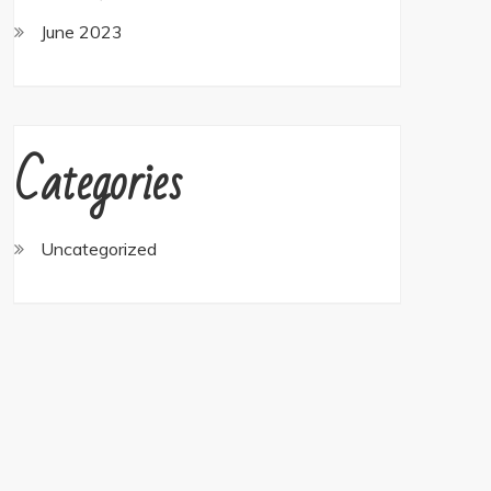
June 2023
Categories
Uncategorized