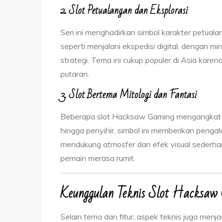
2. Slot Petualangan dan Eksplorasi
Seri ini menghadirkan simbol karakter petuala
seperti menjalani ekspedisi digital, dengan 
strategi. Tema ini cukup populer di Asia kare
putaran.
3. Slot Bertema Mitologi dan Fantasi
Beberapa slot Hacksaw Gaming mengangkat ki
hingga penyihir, simbol ini memberikan penga
mendukung atmosfer dan efek visual sederha
pemain merasa rumit.
Keunggulan Teknis Slot Hacksaw
Selain tema dan fitur, aspek teknis juga me