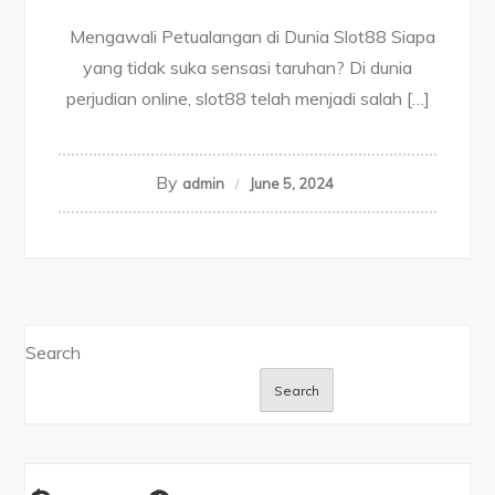
Mengawali Petualangan di Dunia Slot88 Siapa
yang tidak suka sensasi taruhan? Di dunia
perjudian online, slot88 telah menjadi salah […]
By
admin
June 5, 2024
Search
Search