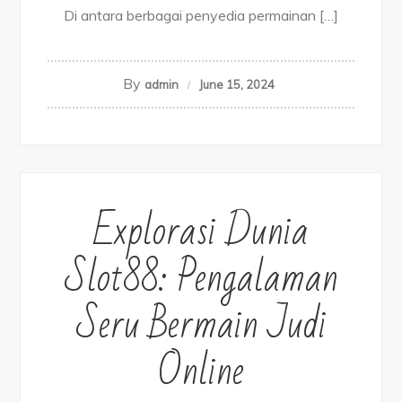
Di antara berbagai penyedia permainan […]
By
admin
June 15, 2024
Explorasi Dunia
Slot88: Pengalaman
Seru Bermain Judi
Online