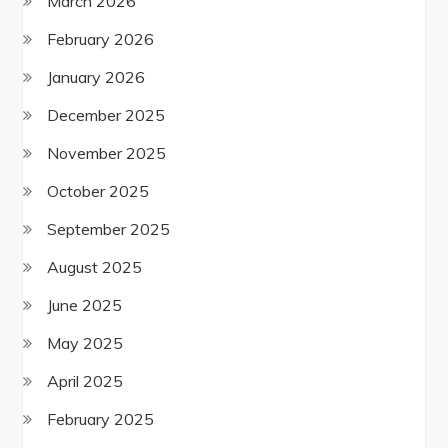
March 2026
February 2026
January 2026
December 2025
November 2025
October 2025
September 2025
August 2025
June 2025
May 2025
April 2025
February 2025