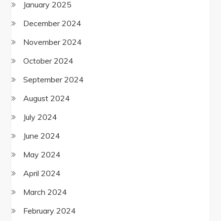
January 2025
December 2024
November 2024
October 2024
September 2024
August 2024
July 2024
June 2024
May 2024
April 2024
March 2024
February 2024