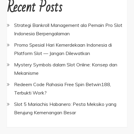
Recent Posts
Strategi Bankroll Management ala Pemain Pro Slot
Indonesia Berpengalaman
Promo Spesial Hari Kemerdekaan Indonesia di
Platform Slot — Jangan Dilewatkan
Mystery Symbols dalam Slot Online: Konsep dan
Mekanisme
Redeem Code Rahasia Free Spin Betwin188,
Terbukti Work?
Slot 5 Mariachis Habanero: Pesta Meksiko yang
Berujung Kemenangan Besar