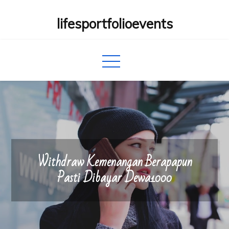
Skip
lifesportfolioevents
to
content
Withdraw Kemenangan Berapapun
Pasti Dibayar Dewa1000