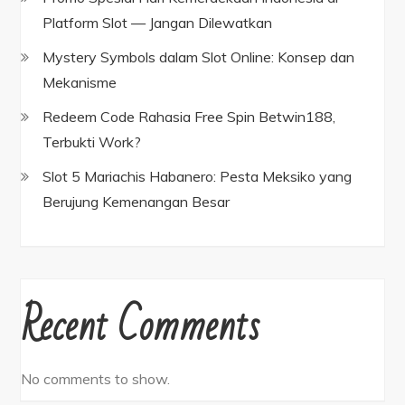
Platform Slot — Jangan Dilewatkan
Mystery Symbols dalam Slot Online: Konsep dan
Mekanisme
Redeem Code Rahasia Free Spin Betwin188,
Terbukti Work?
Slot 5 Mariachis Habanero: Pesta Meksiko yang
Berujung Kemenangan Besar
Recent Comments
No comments to show.