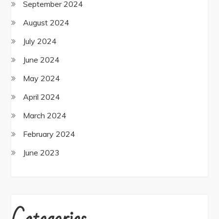
September 2024
August 2024
July 2024
June 2024
May 2024
April 2024
March 2024
February 2024
June 2023