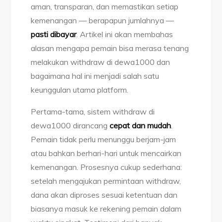
aman, transparan, dan memastikan setiap
kemenangan — berapapun jumlahnya —
pasti dibayar
. Artikel ini akan membahas
alasan mengapa pemain bisa merasa tenang
melakukan withdraw di dewa1000 dan
bagaimana hal ini menjadi salah satu
keunggulan utama platform.
Pertama-tama, sistem withdraw di
dewa1000 dirancang
cepat dan mudah
.
Pemain tidak perlu menunggu berjam-jam
atau bahkan berhari-hari untuk mencairkan
kemenangan. Prosesnya cukup sederhana:
setelah mengajukan permintaan withdraw,
dana akan diproses sesuai ketentuan dan
biasanya masuk ke rekening pemain dalam