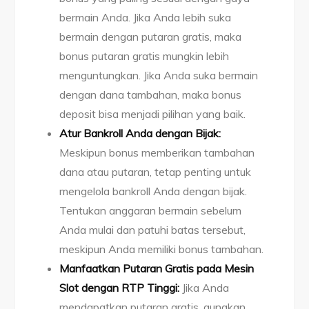
bermain Anda. Jika Anda lebih suka
bermain dengan putaran gratis, maka
bonus putaran gratis mungkin lebih
menguntungkan. Jika Anda suka bermain
dengan dana tambahan, maka bonus
deposit bisa menjadi pilihan yang baik.
Atur Bankroll Anda dengan Bijak:
Meskipun bonus memberikan tambahan
dana atau putaran, tetap penting untuk
mengelola bankroll Anda dengan bijak.
Tentukan anggaran bermain sebelum
Anda mulai dan patuhi batas tersebut,
meskipun Anda memiliki bonus tambahan.
Manfaatkan Putaran Gratis pada Mesin
Slot dengan RTP Tinggi:
Jika Anda
mendapatkan putaran gratis, gunakan