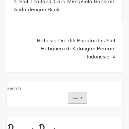
navigation
Slot Thailand: Cara Mengelola Bankroll
Anda dengan Bijak
Rahasia Dibalik Popularitas Slot
Habanero di Kalangan Pemain
Indonesia
Search
Search