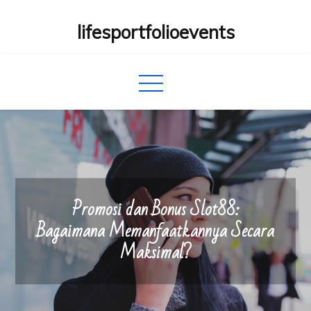
Skip
lifesportfolioevents
to
content
Promosi dan Bonus Slot88:
Bagaimana Memanfaatkannya Secara
Maksimal?