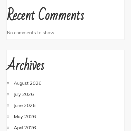
Recent Comments
No comments to show.
Archives
August 2026
July 2026
June 2026
May 2026
April 2026