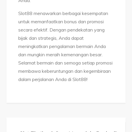
Anda.
Slot88 menawarkan berbagai kesempatan
untuk memanfaatkan bonus dan promosi
secara efektif. Dengan pendekatan yang
bijak dan strategis, Anda dapat
meningkatkan pengalaman bermain Anda
dan mungkin meraih kemenangan besar.
Selamat bermain dan semoga setiap promosi
membawa keberuntungan dan kegembiraan
dalam perjalanan Anda di Slot88!
Post