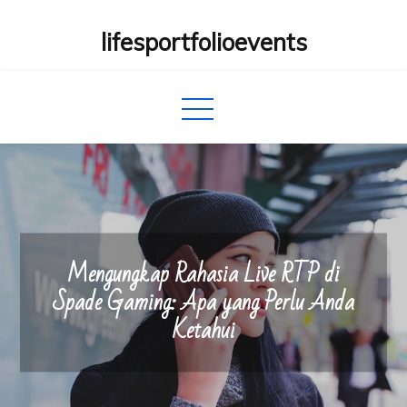
Skip
lifesportfolioevents
to
content
Mengungkap Rahasia Live RTP di
Spade Gaming: Apa yang Perlu Anda
Ketahui