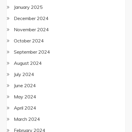
January 2025
December 2024
November 2024
October 2024
September 2024
August 2024
July 2024
June 2024
May 2024
April 2024
March 2024
February 2024