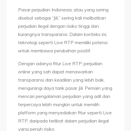
Pasar perjudian Indonesia, atau yang sering
disebut sebagai “JiIi,” sering kali melibatkan
perjudian ilegal dengan risiko tinggi dan
kurangnya transparansi. Dalam konteks ini,
teknologi seperti Live RTP memiliki potensi
untuk membawa perubahan positif.
Dengan adanya fitur Live RTP, perjudian
online yang sah dapat menawarkan
transparansi dan keadilan yang lebih baik,
mengurangi daya tarik pasar JiIi. Pemain yang
mencari pengalaman perjudian yang adil dan
terpercaya lebih mungkin untuk memilih
platform yang menyediakan fitur seperti Live
RTP, daripada terlibat dalam perjudian ilegal
yang penuh risiko.