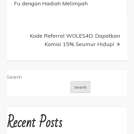
navigation
Fu dengan Hadiah Melimpah
Kode Referral WOLES4D: Dapatkan
Komisi 15% Seumur Hidup!
Search
Search
Recent Posts