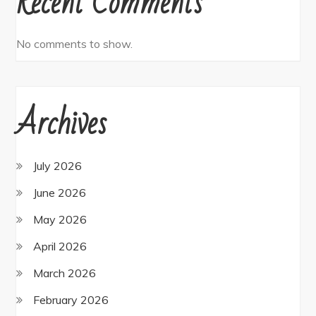
Recent Comments
No comments to show.
Archives
July 2026
June 2026
May 2026
April 2026
March 2026
February 2026