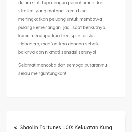
dalam slot, tapi dengan pemahaman dan
strategi yang matang, kamu bisa
meningkatkan peluang untuk membawa
pulang kemenangan. Jadi, saat berikutnya
kamu mendapatkan free spins di slot
Habanero, manfaatkan dengan sebaik-
baiknya dan nikmati sensasi serunya!
Selamat mencoba dan semoga putaranmu
selalu menguntungkan!
Post
Shaolin Fortunes 100: Kekuatan Kung