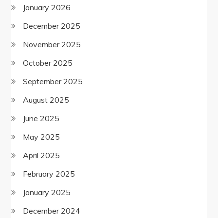
January 2026
December 2025
November 2025
October 2025
September 2025
August 2025
June 2025
May 2025
April 2025
February 2025
January 2025
December 2024