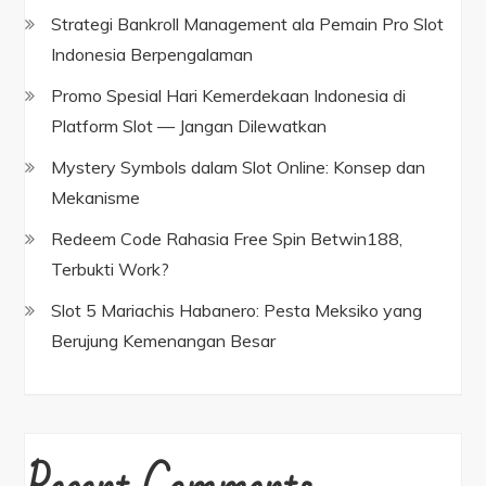
Strategi Bankroll Management ala Pemain Pro Slot
Indonesia Berpengalaman
Promo Spesial Hari Kemerdekaan Indonesia di
Platform Slot — Jangan Dilewatkan
Mystery Symbols dalam Slot Online: Konsep dan
Mekanisme
Redeem Code Rahasia Free Spin Betwin188,
Terbukti Work?
Slot 5 Mariachis Habanero: Pesta Meksiko yang
Berujung Kemenangan Besar