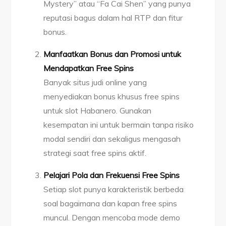
Mystery” atau “Fa Cai Shen” yang punya
reputasi bagus dalam hal RTP dan fitur
bonus.
Manfaatkan Bonus dan Promosi untuk
Mendapatkan Free Spins
Banyak situs judi online yang
menyediakan bonus khusus free spins
untuk slot Habanero. Gunakan
kesempatan ini untuk bermain tanpa risiko
modal sendiri dan sekaligus mengasah
strategi saat free spins aktif.
Pelajari Pola dan Frekuensi Free Spins
Setiap slot punya karakteristik berbeda
soal bagaimana dan kapan free spins
muncul. Dengan mencoba mode demo