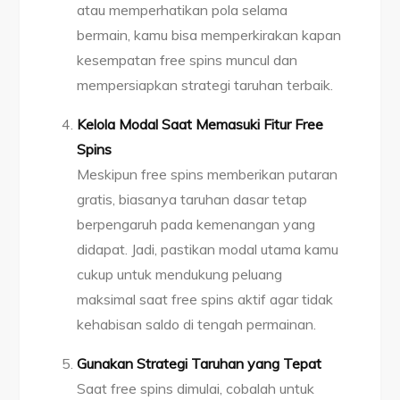
atau memperhatikan pola selama
bermain, kamu bisa memperkirakan kapan
kesempatan free spins muncul dan
mempersiapkan strategi taruhan terbaik.
Kelola Modal Saat Memasuki Fitur Free
Spins
Meskipun free spins memberikan putaran
gratis, biasanya taruhan dasar tetap
berpengaruh pada kemenangan yang
didapat. Jadi, pastikan modal utama kamu
cukup untuk mendukung peluang
maksimal saat free spins aktif agar tidak
kehabisan saldo di tengah permainan.
Gunakan Strategi Taruhan yang Tepat
Saat free spins dimulai, cobalah untuk