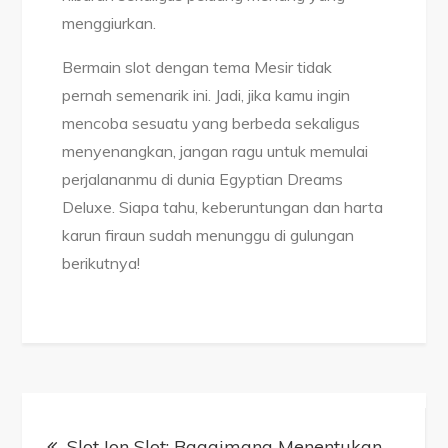
menggiurkan.
Bermain slot dengan tema Mesir tidak
pernah semenarik ini. Jadi, jika kamu ingin
mencoba sesuatu yang berbeda sekaligus
menyenangkan, jangan ragu untuk memulai
perjalananmu di dunia Egyptian Dreams
Deluxe. Siapa tahu, keberuntungan dan harta
karun firaun sudah menunggu di gulungan
berikutnya!
Post
Slot Ion Slot: Bagaimana Menentukan