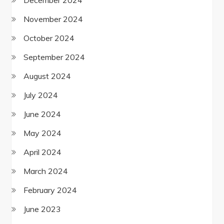
December 2024
November 2024
October 2024
September 2024
August 2024
July 2024
June 2024
May 2024
April 2024
March 2024
February 2024
June 2023