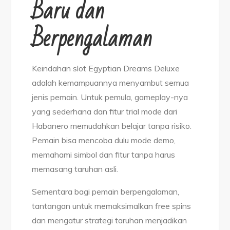
Baru dan
Berpengalaman
Keindahan slot Egyptian Dreams Deluxe
adalah kemampuannya menyambut semua
jenis pemain. Untuk pemula, gameplay-nya
yang sederhana dan fitur trial mode dari
Habanero memudahkan belajar tanpa risiko.
Pemain bisa mencoba dulu mode demo,
memahami simbol dan fitur tanpa harus
memasang taruhan asli.
Sementara bagi pemain berpengalaman,
tantangan untuk memaksimalkan free spins
dan mengatur strategi taruhan menjadikan