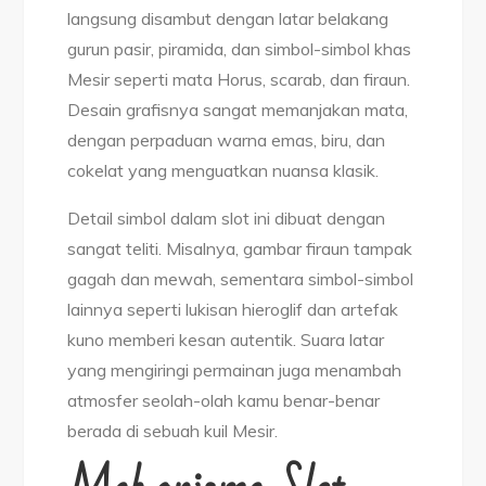
langsung disambut dengan latar belakang
gurun pasir, piramida, dan simbol-simbol khas
Mesir seperti mata Horus, scarab, dan firaun.
Desain grafisnya sangat memanjakan mata,
dengan perpaduan warna emas, biru, dan
cokelat yang menguatkan nuansa klasik.
Detail simbol dalam slot ini dibuat dengan
sangat teliti. Misalnya, gambar firaun tampak
gagah dan mewah, sementara simbol-simbol
lainnya seperti lukisan hieroglif dan artefak
kuno memberi kesan autentik. Suara latar
yang mengiringi permainan juga menambah
atmosfer seolah-olah kamu benar-benar
berada di sebuah kuil Mesir.