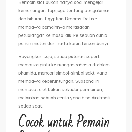
Bermain slot bukan hanya soal mengejar
kemenangan, tapi juga tentang pengalaman
dan hiburan. Egyptian Dreams Deluxe
membawa pemainnya merasakan
petualangan ke masa lalu, ke sebuah dunia
penuh misteri dan harta karun tersembunyi.
Bayangkan saja, setiap putaran seperti
membuka pintu ke ruangan rahasia di dalam
piramida, mencari simbol-simbol sakti yang
membawa keberuntungan. Suasana ini
membuat slot bukan sekadar permainan,
melainkan sebuah cerita yang bisa dinikmati
setiap saat.
Cocok untuk Pemain