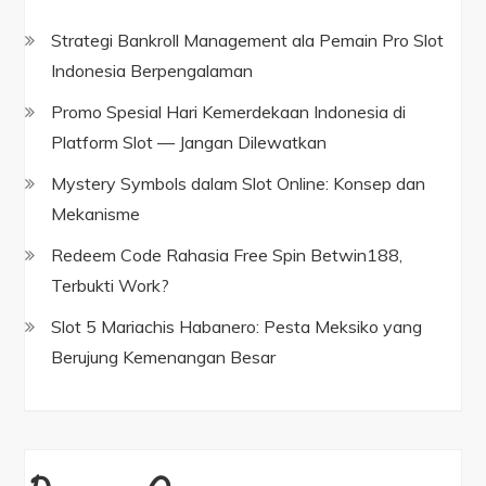
Strategi Bankroll Management ala Pemain Pro Slot
Indonesia Berpengalaman
Promo Spesial Hari Kemerdekaan Indonesia di
Platform Slot — Jangan Dilewatkan
Mystery Symbols dalam Slot Online: Konsep dan
Mekanisme
Redeem Code Rahasia Free Spin Betwin188,
Terbukti Work?
Slot 5 Mariachis Habanero: Pesta Meksiko yang
Berujung Kemenangan Besar