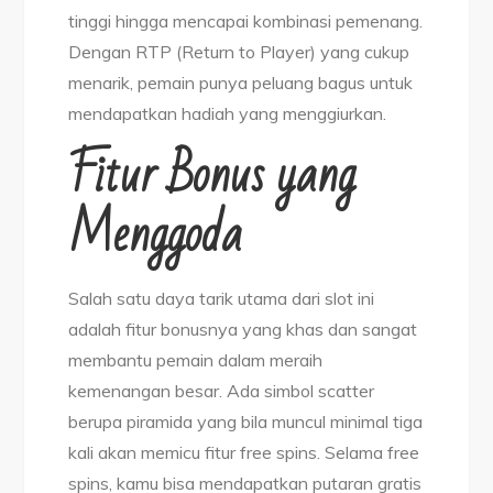
tinggi hingga mencapai kombinasi pemenang.
Dengan RTP (Return to Player) yang cukup
menarik, pemain punya peluang bagus untuk
mendapatkan hadiah yang menggiurkan.
Fitur Bonus yang
Menggoda
Salah satu daya tarik utama dari slot ini
adalah fitur bonusnya yang khas dan sangat
membantu pemain dalam meraih
kemenangan besar. Ada simbol scatter
berupa piramida yang bila muncul minimal tiga
kali akan memicu fitur free spins. Selama free
spins, kamu bisa mendapatkan putaran gratis