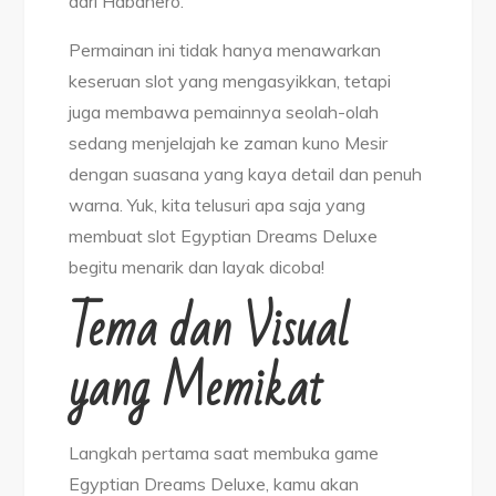
dari Habanero.
Permainan ini tidak hanya menawarkan
keseruan slot yang mengasyikkan, tetapi
juga membawa pemainnya seolah-olah
sedang menjelajah ke zaman kuno Mesir
dengan suasana yang kaya detail dan penuh
warna. Yuk, kita telusuri apa saja yang
membuat slot Egyptian Dreams Deluxe
begitu menarik dan layak dicoba!
Tema dan Visual
yang Memikat
Langkah pertama saat membuka game
Egyptian Dreams Deluxe, kamu akan