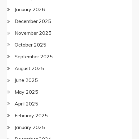
January 2026
December 2025
November 2025
October 2025
September 2025
August 2025
June 2025
May 2025
April 2025
February 2025
January 2025