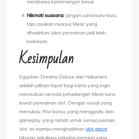
membawa kemenangan besar.
Nikmati suasana:
Jangan cuma buru-buru,
tapi rasakan nuansa Mesir yang
dihadirkan, bikin permainan jadi lebih
berkesan.
Kesimpulan
Egyptian Dreams Deluxe dari Habanero
adalah pilihan tepat bagi kamu yang ingin
merasakan sensasi petualangan Mesir kuno
lewat permainan slot. Dengan visual yang
memukau, fitur bonus yang menggoda, dan
gameplay yang ramah untuk semua pemain,
slot ini mampu menghadirkan
slot gacor
hiburan sekaligus peluang menang yang